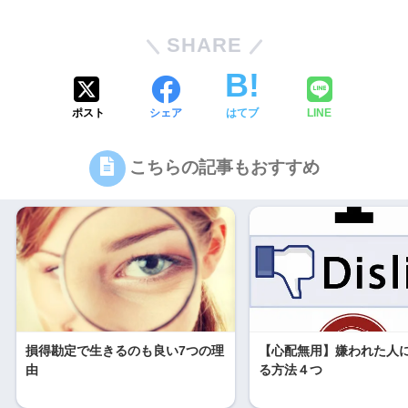
SHARE
ポスト
シェア
はてブ
LINE
こちらの記事もおすすめ
損得勘定で生きるのも良い7つの理
【心配無用】嫌われた人
由
る方法４つ