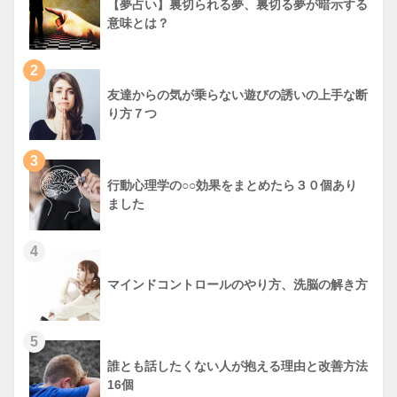
【夢占い】裏切られる夢、裏切る夢が暗示する
意味とは？
2
友達からの気が乗らない遊びの誘いの上手な断
り方７つ
3
行動心理学の○○効果をまとめたら３０個あり
ました
4
マインドコントロールのやり方、洗脳の解き方
5
誰とも話したくない人が抱える理由と改善方法
16個