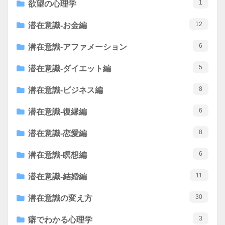
1
欲望の心理学
12
潜在意識-お金編
6
潜在意識-アファメーション
5
潜在意識-ダイエット編
8
潜在意識-ビジネス編
6
潜在意識-復縁編
8
潜在意識-恋愛編
6
潜在意識-瞑想編
11
潜在意識-結婚編
30
潜在意識の変え方
3
癖でわかる心理学