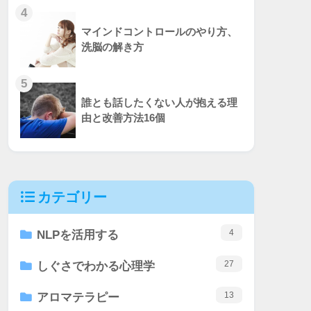
4
マインドコントロールのやり方、
洗脳の解き方
5
誰とも話したくない人が抱える理
由と改善方法16個
カテゴリー
4
NLPを活用する
27
しぐさでわかる心理学
13
アロマテラピー