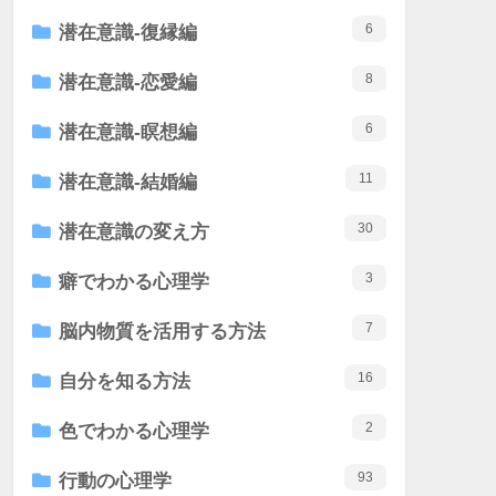
6
潜在意識-復縁編
8
潜在意識-恋愛編
6
潜在意識-瞑想編
11
潜在意識-結婚編
30
潜在意識の変え方
3
癖でわかる心理学
7
脳内物質を活用する方法
16
自分を知る方法
2
色でわかる心理学
93
行動の心理学