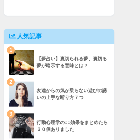
人気記事
1
【夢占い】裏切られる夢、裏切る
夢が暗示する意味とは？
2
友達からの気が乗らない遊びの誘
いの上手な断り方７つ
3
行動心理学の○○効果をまとめたら
３０個ありました