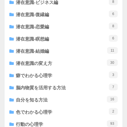
8
潜在意識-ビジネス編
6
潜在意識-復縁編
8
潜在意識-恋愛編
6
潜在意識-瞑想編
11
潜在意識-結婚編
30
潜在意識の変え方
3
癖でわかる心理学
7
脳内物質を活用する方法
16
自分を知る方法
2
色でわかる心理学
93
行動の心理学