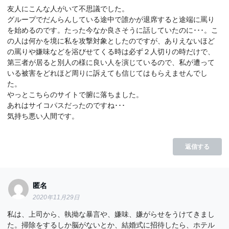
友人にこんな人がいて不思議でした。
グループでだんらんしている途中で誰かが退席すると途端に罵り
を始めるのです。たった今なか良さそうに話していたのに･･･。こ
の人は何かを境に私を攻撃対象としたのですが、ありえないほど
の罵りや嫌味などを浴びせてくる時は必ず２人切りの時だけで、
第三者が居ると別人の様に良い人を演じているので、私が遭って
いる被害をどれほど周りに訴えても信じてはもらえませんでし
た。
やっとこちらのサイトで腑に落ちました。
あれはサイコパスだったのですね･･･
気持ち悪い人間です。
返信する
匿名
2020年11月29日
私は、上司から、執拗な暴言や、嫌味、嫌がらせをうけてきまし
た。掃除をするしか脳がないとか、結婚式に招待したら、ホテル