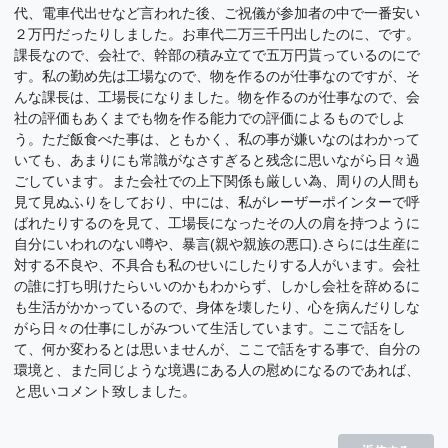
代、電車代出せなど言われた後、ご祝儀が参加者の中で一番安い
２万円だったりしました。お車代二万三千円出したのに、です。
課長なので、会社で、幹部の積み立てで五万円貰っているのにで
す。私の勤め先は工場なので、物を作るのが仕事なのですが、そ
んな課長は、工場長になりました。物を作るのが仕事なので、会
社の評価もあくまでも物を作る能力での評価によるものでしよ
う。ただ飯食べた事は、ともかく、私の事が嫌いなのはわかって
いても、あまりにも常識がなさすぎると残念に思いながら日々過
ごしています。また会社での上下関係も厳しい為、周りの人間も
見て見ぬふりをしており、中には、私がレーザーポインターで呼
ばれたりするのを見て、工場長になったその人の肩を持つように
自分にいわれのない噂や、暴言(親や親族の悪口).さらには生産に
対する不良や、不具合も私のせいにしたりする人がいます。会社
の誰に打ち明けたらいいのかもわからず、しかし会社を辞めるに
も生活がかかっているので、身体を壊したり、心を病んだりしな
がら日々の仕事にしがみついて生活しています。ここで話をし
て、何か変わるとは思いませんが、ここで話をする事で、自分の
環境と、また同じような境遇にある人の慰めになるのであれば、
と思いコメント致しました。