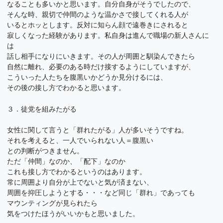
なることも多いかと思います。自分自身がそうでしたので、
そんな時、親切で仲間のような温かさで接してくれる人が
いるとホッとします。反対に知らん顔で遠巻きにされると
寂しくなった経験があります。私自身は進んで職場の新人さんに
は
話し相手になりにいきます。その人が周囲と馴染んできたら
自然に離れ、必要のある時だけ接するようにしていますが、
こういった人たちを腹黒いかどうか見分けるには、
その後の接し方でわかると思います。
３．徒党を組みたがる
女性に関して言うと「群れたがる」人が多いそうですね。
それを考えると、一人でいられない人＝腹黒い
との判断がつきません。
ただ「仲間」なのか、「配下」なのか
これも接し方でわかるというのはあります。
常に周囲より自分が上でないと気が済まない、
周囲を抑圧しようとする・・・など同じ「群れ」であっても
マウンティングが見られたら
気をつけたほうがいいかもと思いました。