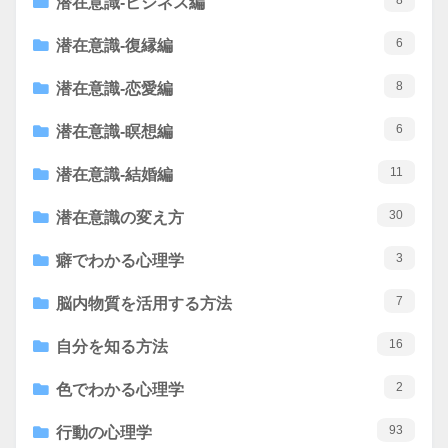
潜在意識-ビジネス編
6
潜在意識-復縁編
8
潜在意識-恋愛編
6
潜在意識-瞑想編
11
潜在意識-結婚編
30
潜在意識の変え方
3
癖でわかる心理学
7
脳内物質を活用する方法
16
自分を知る方法
2
色でわかる心理学
93
行動の心理学