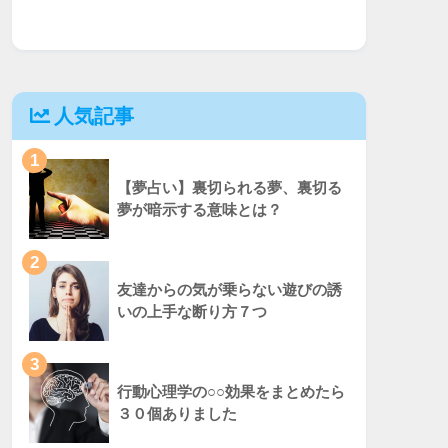
人気記事
1
【夢占い】裏切られる夢、裏切る
夢が暗示する意味とは？
2
友達からの気が乗らない遊びの誘
いの上手な断り方７つ
3
行動心理学の○○効果をまとめたら
３０個ありました