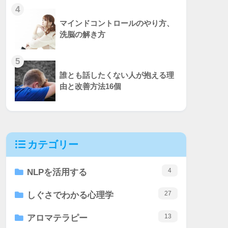
4
マインドコントロールのやり方、
洗脳の解き方
5
誰とも話したくない人が抱える理
由と改善方法16個
カテゴリー
4
NLPを活用する
27
しぐさでわかる心理学
13
アロマテラピー