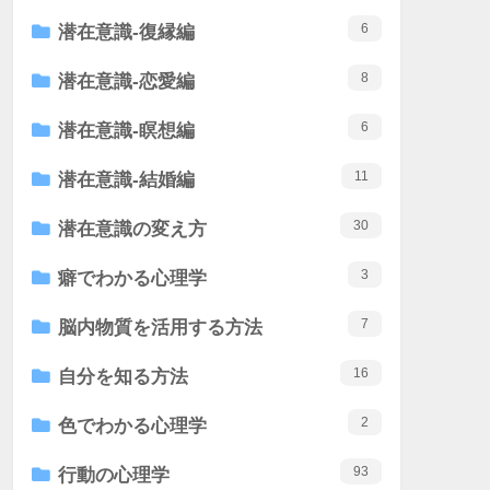
6
潜在意識-復縁編
8
潜在意識-恋愛編
6
潜在意識-瞑想編
11
潜在意識-結婚編
30
潜在意識の変え方
3
癖でわかる心理学
7
脳内物質を活用する方法
16
自分を知る方法
2
色でわかる心理学
93
行動の心理学